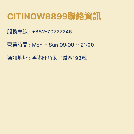
CITINOW8899聯絡資訊
服務專線 : +852-70727246
營業時間 : Mon ~ Sun
09:00 ~ 21:00
通訊地址 : 香港旺角太子道西193號