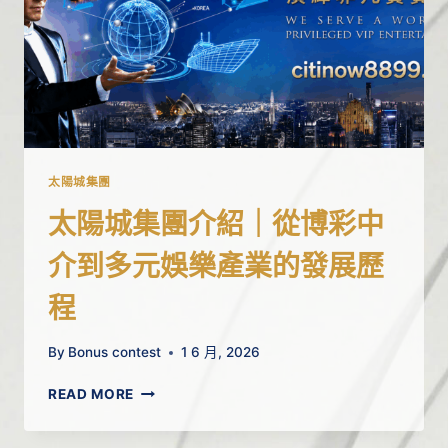
太陽城集團
太陽城集團介紹｜從博彩中
介到多元娛樂產業的發展歷
程
By
Bonus contest
1 6 月, 2026
太
READ MORE
陽
城