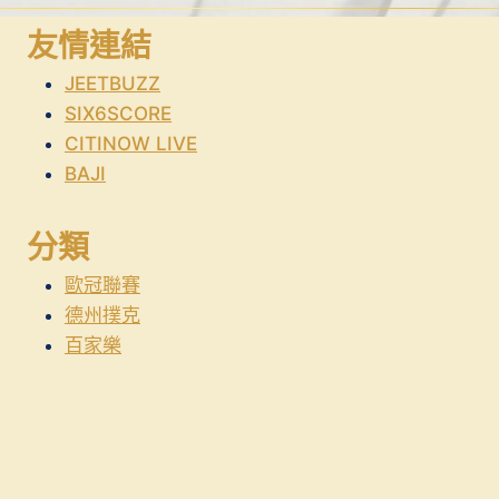
集
團
友情連結
介
紹
JEETBUZZ
｜
SIX6SCORE
從
CITINOW LIVE
博
彩
BAJI
中
介
分類
到
多
歐冠聯賽
元
娛
德州撲克
樂
百家樂
產
業
的
發
展
歷
程