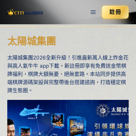
Skip
to
註冊
content
太陽城集團
太陽城集團2026全新升級！引進最新萬人線上炸金花
與高人氣牛牛 app下載。新註冊即享有免費送金幣棋
牌福利，棋牌大額無憂、絕無套路。本站同步提供高
端棋牌源碼架設與完整帶後台搭建諮詢，打造穩定棋
牌生態圈。