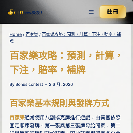
Skip
to
註冊
content
Home
/
百家樂
/
百家樂攻略：預測，計算，下注，賠率，補
牌
百家樂攻略：預測，計算，
下注，賠率，補牌
By
Bonus contest
2 6 月, 2026
百家樂基本規則與發牌方式
百家樂
通常使用八副撲克牌進行遊戲，由荷官依照
固定順序發牌。第一張與第三張牌發給閒家，第二