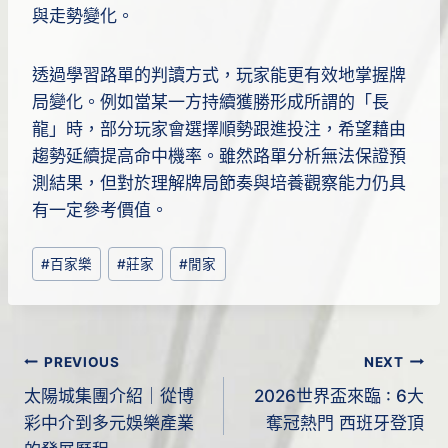
與走勢變化。
透過學習路單的判讀方式，玩家能更有效地掌握牌
局變化。例如當某一方持續獲勝形成所謂的「長
龍」時，部分玩家會選擇順勢跟進投注，希望藉由
趨勢延續提高命中機率。雖然路單分析無法保證預
測結果，但對於理解牌局節奏與培養觀察能力仍具
有一定參考價值。
Post
#
百家樂
#
莊家
#
閒家
Tags:
文
PREVIOUS
NEXT
太陽城集團介紹｜從博
2026世界盃來臨 : 6大
章
彩中介到多元娛樂產業
奪冠熱門 西班牙登頂