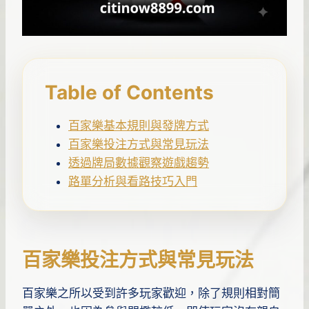
Table of Contents
百家樂基本規則與發牌方式
百家樂投注方式與常見玩法
透過牌局數據觀察遊戲趨勢
路單分析與看路技巧入門
百家樂投注方式與常見玩法
百家樂之所以受到許多玩家歡迎，除了規則相對簡