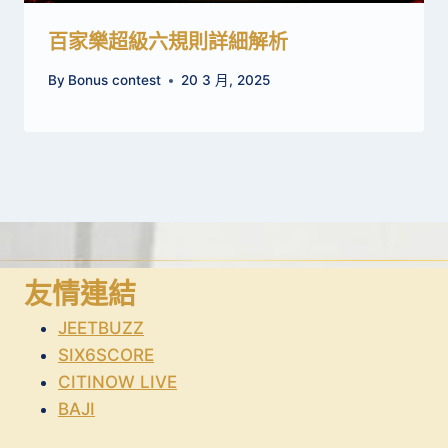
百家樂超級六規則詳細解析
By
Bonus contest
20 3 月, 2025
友情連結
JEETBUZZ
SIX6SCORE
CITINOW LIVE
BAJI