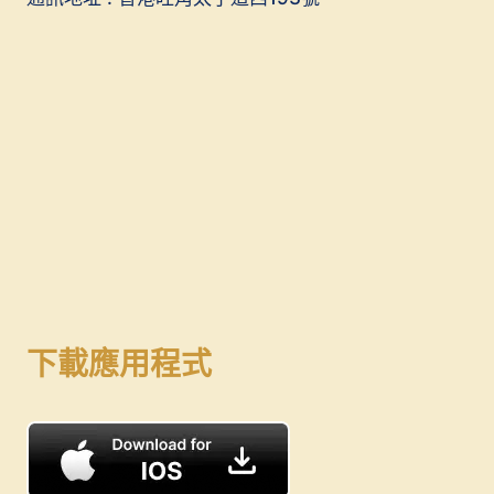
下載應用程式